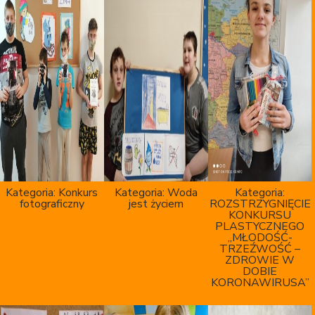
Kategoria:
Konkurs
Kategoria:
Woda
Kategoria:
fotograficzny
jest życiem
ROZSTRZYGNIĘCIE
KONKURSU
PLASTYCZNEGO
„MŁODOŚĆ-
TRZEŹWOŚĆ –
ZDROWIE W
DOBIE
KORONAWIRUSA”