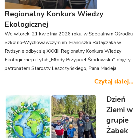
Regionalny Konkurs Wiedzy
Ekologicznej
We wtorek, 21 kwietnia 2026 roku, w Specjalnym Ośrodku
Szkolno-Wychowawczym im. Franciszka Ratajczaka w
Rydzynie odbył się XXXIII Regionalny Konkurs Wiedzy
Ekologicznej o tytuł „Młody Przyjaciel Środowiska”, objęty
patronatem Starosty Leszczyńskiego, Pana Macieja
Czytaj dalej...
Wiśniewskiego.
Dzień
Organizatorami konkursu byli Powiat Leszczyński,
Ziemi w
Specjalny Ośrodek Szkolno-Wychowawczy im. Franciszka
grupie
Ratajczaka w Rydzynie oraz Stowarzyszenie „Podaruj
Żabek
Dzieciom Radość”.