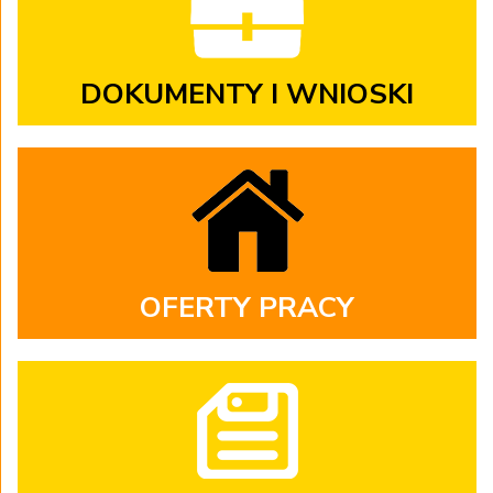
–
przyglądając
się z bliska
DOKUMENTY I WNIOSKI
złożonym
modelom,
r
ozwijać
wyobraźnię
.
A dla
relaksu był
wirtualny
OFERTY PRACY
taniec,
sportowe
emocje
i mnóstwo
śmiechu.
Zajęcia